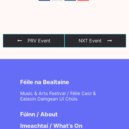
PRV Event
NXT Event
Féile na Bealtaine
Music & Arts Festival / Féile Ceol &
Ealaoin Daingean Uí Chúis
Fúinn / About
Imeachtaí / What’s On