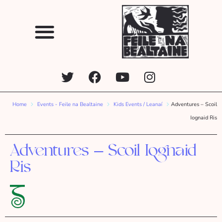
Home
Events - Feile na Bealtaine
Kids Events / Leanaí
Adventures – Scoil
Iognaid Ris
Adventures – Scoil Iognaid
Ris