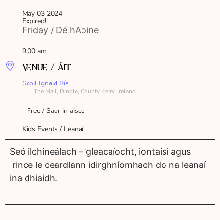
May 03 2024
Expired!
Friday / Dé hAoine
9:00 am
VENUE / ÁIT
Scoil Ignaid Rís
The Mall, Dingle, County Kerry, Ireland
Free / Saor in aisce
Kids Events / Leanaí
Seó ilchineálach – gleacaíocht, iontaisí agus
rince le ceardlann idirghníomhach do na leanaí
ina dhiaidh.