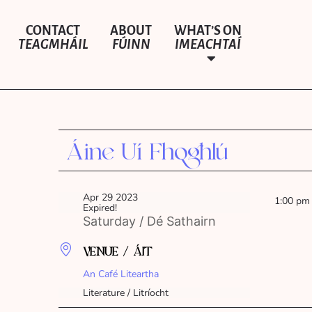
CONTACT
ABOUT
WHAT’S ON
TEAGMHÁIL
FÚINN
IMEACHTAÍ
Áine Uí Fhoghlú
Apr 29 2023
1:00 pm
Expired!
Saturday / Dé Sathairn
VENUE / ÁIT
An Café Liteartha
Literature / Litríocht