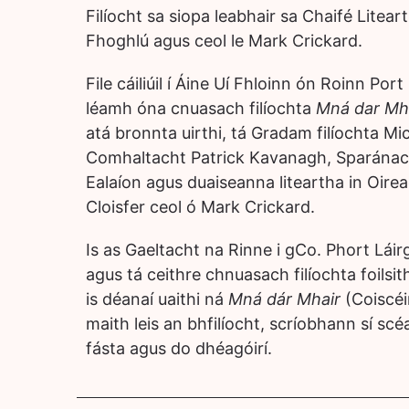
Filíocht sa siopa leabhair sa Chaifé Litear
Fhoghlú agus ceol le Mark Crickard.
File cáiliúil í Áine Uí Fhloinn ón Roinn Por
léamh óna cnuasach filíochta
Mná dar Mh
atá bronnta uirthi, tá Gradam filíochta Mi
Comhaltacht Patrick Kavanagh, Sparánac
Ealaíon agus duaiseanna liteartha in Oire
Cloisfer ceol ó Mark Crickard.
Is as Gaeltacht na Rinne i gCo. Phort Láir
agus tá ceithre chnuasach filíochta foilsit
is déanaí uaithi ná
Mná dár Mhair
(Coiscé
maith leis an bhfilíocht, scríobhann sí scé
fásta agus do dhéagóirí.