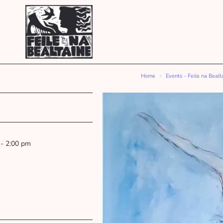
Home
Events - Feile na Bealt
 - 2:00 pm