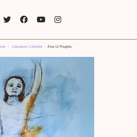
aine
Literature / Litríocht
Áine Uí Fhoghlú