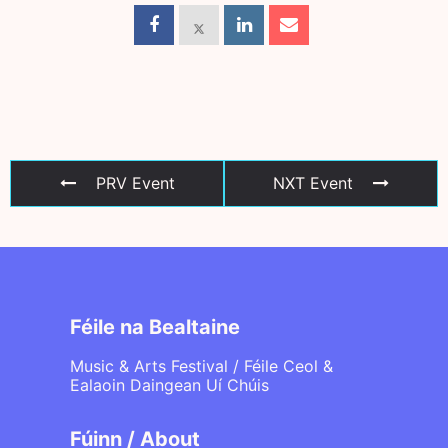
PRV Event
NXT Event
Féile na Bealtaine
Music & Arts Festival / Féile Ceol &
Ealaoin Daingean Uí Chúis
Fúinn / About