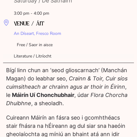
Saturday / Dé Sathairn
3:00 pm - 4:00 pm
VENUE / ÁIT
An Díseart, Fresco Room
Free / Saor in aisce
Literature / Litríocht
Bígí linn chun an ‘seod glioscarnach’ (Manchán
Magan) do leabhar seo,
Crainn & Toir, Cuir síos
cuimsitheach ar chrainn agus ar thoir in Éirinn
,
le
Máirín Uí Chonchubhair
, údar
Flora Chorcha
Dhuibhne
, a sheoladh.
Cuireann Máirín an fásra seo i gcomhthéacs
stair fhásra na hÉireann ag dul siar sna haeóin
gheolaíochta ag míniú an bhaint atá ann idir