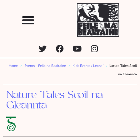
Home
Events - Feile na Bealtaine
Kids Events / Leanaí
Nature Tales Scoil
na Gleannta
Nature Tales Scoil na
Gleannta