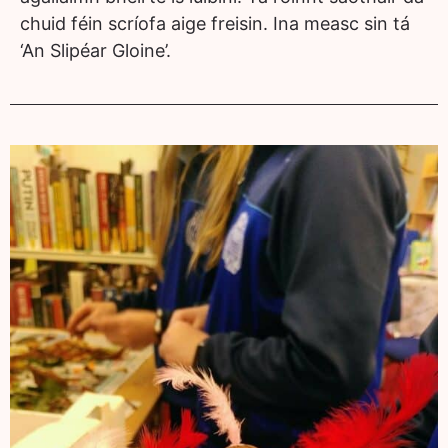
chuid féin scríofa aige freisin. Ina measc sin tá
‘An Slipéar Gloine’.