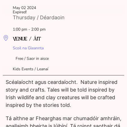
May 02 2024
Expired!
Thursday / Déardaoin
1:00 pm - 2:00 pm
VENUE / ÁIT
Scoil na Gleannta
Free / Saor in aisce
Kids Events / Leanaí
Scéalaíocht agus ceardaíocht. Nature inspired
story and crafts. Tales will be told inspired by
Irish wildlife and clay creatures will be crafted
inspired by the stories told.
Tá aithne ar Fhearghas mar chumadóir amhráin,
agallaimh bheirte is lúibíní. Tá roinnt saothair dá