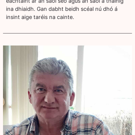
éachtaint ar an saol seo agus an saol a tháinig
ina dhiaidh. Gan dabht beidh scéal nú dhó á
insint aige taréis na cainte.