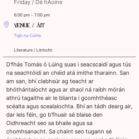
Friday / Dé hAoine
6:00 pm - 7:00 pm
VENUE / ÁIT
Tigh na Cúirte
Literature / Litríocht
D’fhás Tomás ó Lúing suas i seacscaidí agus tús
na seachtóidí an chéid atá imithe tharainn. San
am san, bhí clabhsúr ag teacht ar
bhóthántaíocht agus ar shaol ná raibh mórán
athrú tagaithe air le blianta i gcomhthéasc
scéalta agus scealaíochta. Bhí an tádh dearg air,
dar leis féin, go b’fhuair sé blaise den
Oidhreacht seo sa bhaile agus sa
chomhsanacht. Sa chaint seo tugann sé