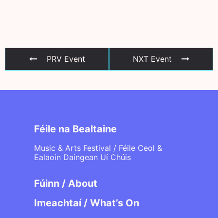
PRV Event
NXT Event
Féile na Bealtaine
Music & Arts Festival / Féile Ceol &
Ealaoin Daingean Uí Chúis
Fúinn / About
Imeachtaí / What’s On